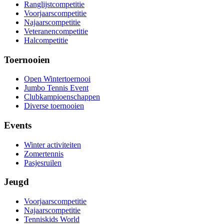
Ranglijstcompetitie
Voorjaarscompetitie
Najaarscompetitie
Veteranencompetitie
Halcompetitie
Toernooien
Open Wintertoernooi
Jumbo Tennis Event
Clubkampioenschappen
Diverse toernooien
Events
Winter activiteiten
Zomertennis
Pasjesruilen
Jeugd
Voorjaarscompetitie
Najaarscompetitie
Tenniskids World