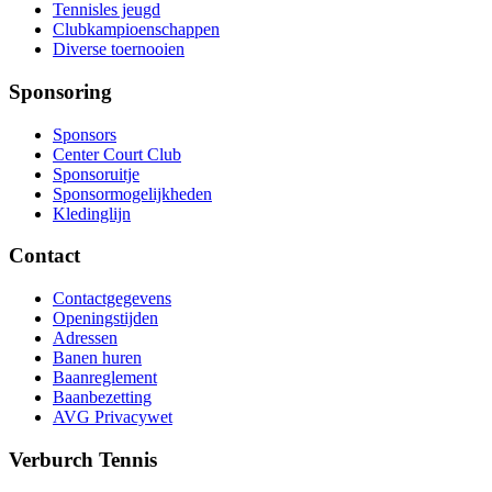
Tennisles jeugd
Clubkampioenschappen
Diverse toernooien
Sponsoring
Sponsors
Center Court Club
Sponsoruitje
Sponsormogelijkheden
Kledinglijn
Contact
Contactgegevens
Openingstijden
Adressen
Banen huren
Baanreglement
Baanbezetting
AVG Privacywet
Verburch Tennis