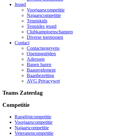
Jeugd
Voorjaarscompetitie
Najaarscompetitie
Tenniskids
Tennisles jeugd
Clubkampioenschappen
Diverse toernooien
Contact
Contactgegevens
Openingstijden
Adressen
Banen huren
Baanreglement
Baanbezetting
AVG Privacywet
Teams Zaterdag
Competitie
Ranglijstcompetitie
Voorjaarscompetitie
Najaarscompetitie
Veteranencompetitie