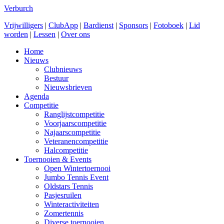
Verburch
Vrijwilligers
|
ClubApp
|
Bardienst
|
Sponsors
|
Fotoboek
|
Lid
worden
|
Lessen
|
Over ons
Home
Nieuws
Clubnieuws
Bestuur
Nieuwsbrieven
Agenda
Competitie
Ranglijstcompetitie
Voorjaarscompetitie
Najaarscompetitie
Veteranencompetitie
Halcompetitie
Toernooien & Events
Open Wintertoernooi
Jumbo Tennis Event
Oldstars Tennis
Pasjesruilen
Winteractiviteiten
Zomertennis
Diverse toernooien