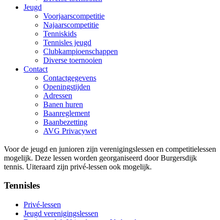
Jeugd
Voorjaarscompetitie
Najaarscompetitie
Tenniskids
Tennisles jeugd
Clubkampioenschappen
Diverse toernooien
Contact
Contactgegevens
Openingstijden
Adressen
Banen huren
Baanreglement
Baanbezetting
AVG Privacywet
Voor de jeugd en junioren zijn verenigingslessen en competitielessen
mogelijk. Deze lessen worden georganiseerd door Burgersdijk
tennis. Uiteraard zijn privé-lessen ook mogelijk.
Tennisles
Privé-lessen
Jeugd verenigingslessen