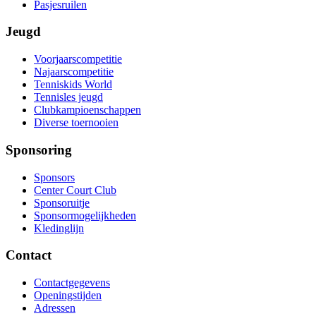
Pasjesruilen
Jeugd
Voorjaarscompetitie
Najaarscompetitie
Tenniskids World
Tennisles jeugd
Clubkampioenschappen
Diverse toernooien
Sponsoring
Sponsors
Center Court Club
Sponsoruitje
Sponsormogelijkheden
Kledinglijn
Contact
Contactgegevens
Openingstijden
Adressen