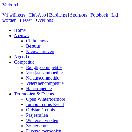
Verburch
Vrijwilligers
|
ClubApp
|
Bardienst
|
Sponsors
|
Fotoboek
|
Lid
worden
|
Lessen
|
Over ons
Home
Nieuws
Clubnieuws
Bestuur
Nieuwsbrieven
Agenda
Competitie
Ranglijstcompetitie
Voorjaarscompetitie
Najaarscompetitie
Veteranencompetitie
Halcompetitie
Toernooien & Events
Open Wintertoernooi
Jumbo Tennis Event
Oldstars Tennis
Pasjesruilen
Winteractiviteiten
Zomertennis
Diverse toernooien