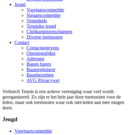
Jeugd
Voorjaarscompetitie
Najaarscompetitie
Tenniskids
Tennisles jeugd
Clubkampioenschappen
Diverse toernooien
Contact
Contactgegevens
Openingstijden
Adressen
Banen huren
Baanreglement
Baanbezetting
AVG Privacywet
Verburch Tennis is een actieve vereniging waar veel wordt
georganiseerd. Zo zijn er het hele jaar door toernooien voor de
leden, maar ook toernooien waar ook niet-leden aan mee mogen
doen.
Jeugd
Voorjaarscompetitie