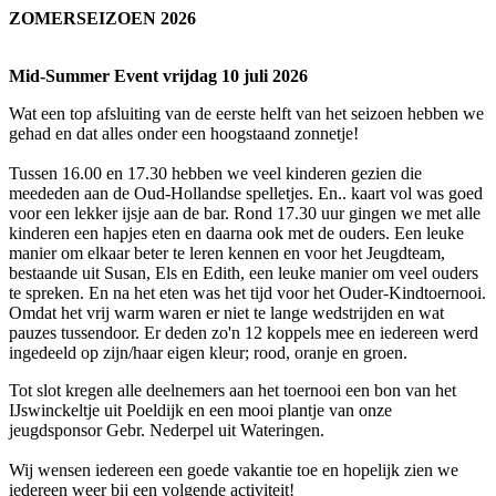
ZOMERSEIZOEN 2026
Mid-Summer Event vrijdag 10 juli 2026
Wat een top afsluiting van de eerste helft van het seizoen hebben we
gehad en dat alles onder een hoogstaand zonnetje!
Tussen 16.00 en 17.30 hebben we veel kinderen gezien die
meededen aan de Oud-Hollandse spelletjes. En.. kaart vol was goed
voor een lekker ijsje aan de bar. Rond 17.30 uur gingen we met alle
kinderen een hapjes eten en daarna ook met de ouders. Een leuke
manier om elkaar beter te leren kennen en voor het Jeugdteam,
bestaande uit Susan, Els en Edith, een leuke manier om veel ouders
te spreken. En na het eten was het tijd voor het Ouder-Kindtoernooi.
Omdat het vrij warm waren er niet te lange wedstrijden en wat
pauzes tussendoor. Er deden zo'n 12 koppels mee en iedereen werd
ingedeeld op zijn/haar eigen kleur; rood, oranje en groen.
Tot slot kregen alle deelnemers aan het toernooi een bon van het
IJswinckeltje uit Poeldijk en een mooi plantje van onze
jeugdsponsor Gebr. Nederpel uit Wateringen.
Wij wensen iedereen een goede vakantie toe en hopelijk zien we
iedereen weer bij een volgende activiteit!