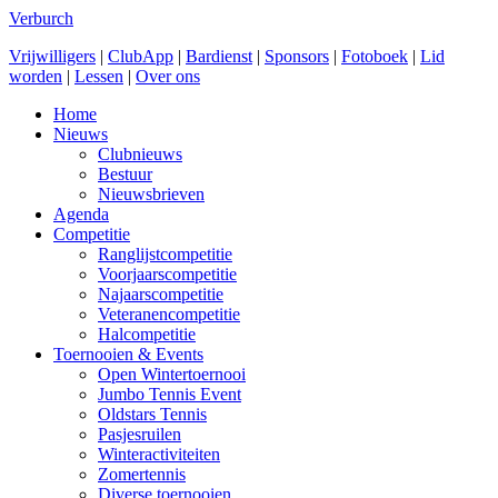
Verburch
Vrijwilligers
|
ClubApp
|
Bardienst
|
Sponsors
|
Fotoboek
|
Lid
worden
|
Lessen
|
Over ons
Home
Nieuws
Clubnieuws
Bestuur
Nieuwsbrieven
Agenda
Competitie
Ranglijstcompetitie
Voorjaarscompetitie
Najaarscompetitie
Veteranencompetitie
Halcompetitie
Toernooien & Events
Open Wintertoernooi
Jumbo Tennis Event
Oldstars Tennis
Pasjesruilen
Winteractiviteiten
Zomertennis
Diverse toernooien