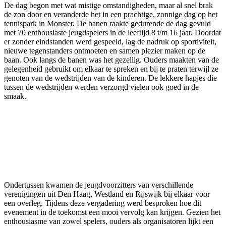
De dag begon met wat mistige omstandigheden, maar al snel brak
de zon door en veranderde het in een prachtige, zonnige dag op het
tennispark in Monster. De banen raakte gedurende de dag gevuld
met 70 enthousiaste jeugdspelers in de leeftijd 8 t/m 16 jaar. Doordat
er zonder eindstanden werd gespeeld, lag de nadruk op sportiviteit,
nieuwe tegenstanders ontmoeten en samen plezier maken op de
baan. Ook langs de banen was het gezellig. Ouders maakten van de
gelegenheid gebruikt om elkaar te spreken en bij te praten terwijl ze
genoten van de wedstrijden van de kinderen. De lekkere hapjes die
tussen de wedstrijden werden verzorgd vielen ook goed in de
smaak.
Ondertussen kwamen de jeugdvoorzitters van verschillende
verenigingen uit Den Haag, Westland en Rijswijk bij elkaar voor
een overleg. Tijdens deze vergadering werd besproken hoe dit
evenement in de toekomst een mooi vervolg kan krijgen. Gezien het
enthousiasme van zowel spelers, ouders als organisatoren lijkt een