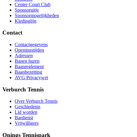
Center Court Club
Sponsoruitje
Sponsormogelijkheden
Kledinglijn
Contact
Contactgegevens
Openingstijden
Adressen
Banen huren
Baanreglement
Baanbezetting
AVG Privacywet
Verburch Tennis
Over Verburch Tennis
Geschiedenis
Lid worden
Bardienst
Vrijwilligers
Onings Tennispark