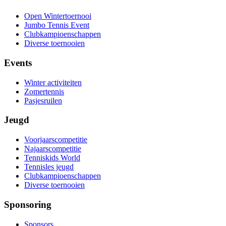
Open Wintertoernooi
Jumbo Tennis Event
Clubkampioenschappen
Diverse toernooien
Events
Winter activiteiten
Zomertennis
Pasjesruilen
Jeugd
Voorjaarscompetitie
Najaarscompetitie
Tenniskids World
Tennisles jeugd
Clubkampioenschappen
Diverse toernooien
Sponsoring
Sponsors