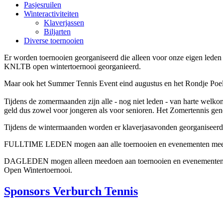
Pasjesruilen
Winteractiviteiten
Klaverjassen
Biljarten
Diverse toernooien
Er worden toernooien georganiseerd die alleen voor onze eigen leden
KNLTB open wintertoernooi georganieerd.
Maar ook het Summer Tennis Event eind augustus en het Rondje Poeld
Tijdens de zomermaanden zijn alle - nog niet leden - van harte welko
geld dus zowel voor jongeren als voor senioren. Het Zomertennis ge
Tijdens de wintermaanden worden er klaverjasavonden georganiseerd is
FULLTIME LEDEN mogen aan alle toernooien en evenementen meedoen 
DAGLEDEN mogen alleen meedoen aan toernooien en evenementen die 
Open Wintertoernooi.
Sponsors Verburch Tennis