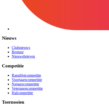
Nieuws
Clubnieuws
Bestuur
Nieuwsbrieven
Competitie
Ranglijstcompetitie
Voorjaarscompetitie
Najaarscompetitie
Veteranencompetitie
Halcompetitie
Toernooien