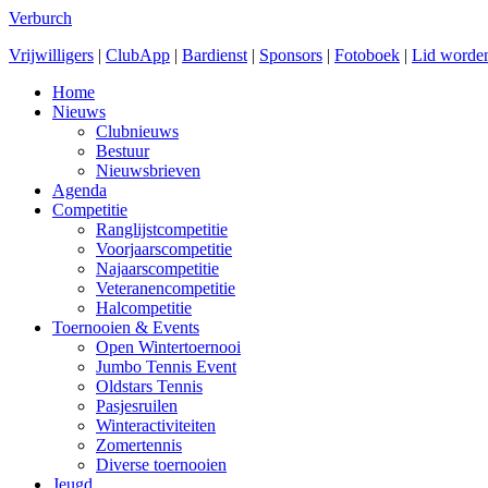
Verburch
Vrijwilligers
|
ClubApp
|
Bardienst
|
Sponsors
|
Fotoboek
|
Lid worde
Home
Nieuws
Clubnieuws
Bestuur
Nieuwsbrieven
Agenda
Competitie
Ranglijstcompetitie
Voorjaarscompetitie
Najaarscompetitie
Veteranencompetitie
Halcompetitie
Toernooien & Events
Open Wintertoernooi
Jumbo Tennis Event
Oldstars Tennis
Pasjesruilen
Winteractiviteiten
Zomertennis
Diverse toernooien
Jeugd