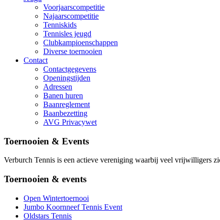
Voorjaarscompetitie
Najaarscompetitie
Tenniskids
Tennisles jeugd
Clubkampioenschappen
Diverse toernooien
Contact
Contactgegevens
Openingstijden
Adressen
Banen huren
Baanreglement
Baanbezetting
AVG Privacywet
Toernooien & Events
Verburch Tennis is een actieve vereniging waarbij veel vrijwilligers zi
Toernooien & events
Open Wintertoernooi
Jumbo Koornneef Tennis Event
Oldstars Tennis