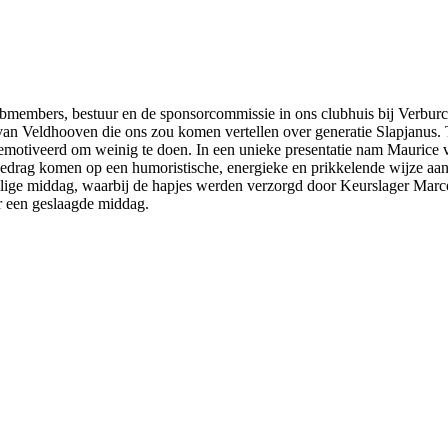
members, bestuur en de sponsorcommissie in ons clubhuis bij Verburch.
 Veldhooven die ons zou komen vertellen over generatie Slapjanus. Toc
 gemotiveerd om weinig te doen. In een unieke presentatie nam Maurice
edrag komen op een humoristische, energieke en prikkelende wijze aa
llige middag, waarbij de hapjes werden verzorgd door Keurslager Marc
r een geslaagde middag.