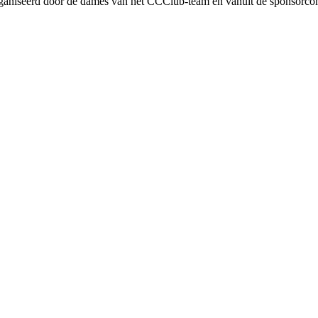
organiseerd door de dames van het CCClub-team en vanuit de sponsorco