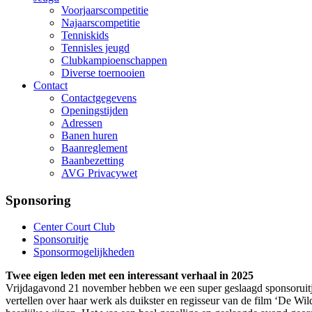
Voorjaarscompetitie
Najaarscompetitie
Tenniskids
Tennisles jeugd
Clubkampioenschappen
Diverse toernooien
Contact
Contactgegevens
Openingstijden
Adressen
Banen huren
Baanreglement
Baanbezetting
AVG Privacywet
Sponsoring
Center Court Club
Sponsoruitje
Sponsormogelijkheden
Twee eigen leden met een interessant verhaal in 2025
Vrijdagavond 21 november hebben we een super geslaagd sponsoruitj
vertellen over haar werk als duikster en regisseur van de film ‘De