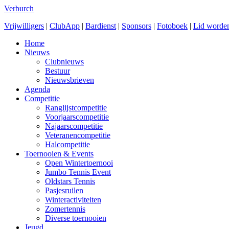
Verburch
Vrijwilligers
|
ClubApp
|
Bardienst
|
Sponsors
|
Fotoboek
|
Lid worde
Home
Nieuws
Clubnieuws
Bestuur
Nieuwsbrieven
Agenda
Competitie
Ranglijstcompetitie
Voorjaarscompetitie
Najaarscompetitie
Veteranencompetitie
Halcompetitie
Toernooien & Events
Open Wintertoernooi
Jumbo Tennis Event
Oldstars Tennis
Pasjesruilen
Winteractiviteiten
Zomertennis
Diverse toernooien
Jeugd