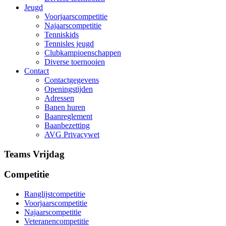
Jeugd
Voorjaarscompetitie
Najaarscompetitie
Tenniskids
Tennisles jeugd
Clubkampioenschappen
Diverse toernooien
Contact
Contactgegevens
Openingstijden
Adressen
Banen huren
Baanreglement
Baanbezetting
AVG Privacywet
Teams Vrijdag
Competitie
Ranglijstcompetitie
Voorjaarscompetitie
Najaarscompetitie
Veteranencompetitie