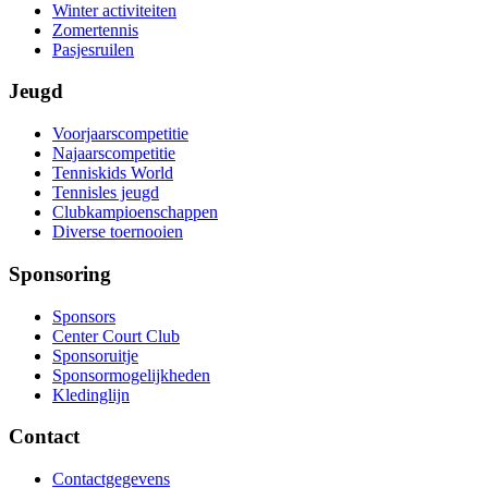
Winter activiteiten
Zomertennis
Pasjesruilen
Jeugd
Voorjaarscompetitie
Najaarscompetitie
Tenniskids World
Tennisles jeugd
Clubkampioenschappen
Diverse toernooien
Sponsoring
Sponsors
Center Court Club
Sponsoruitje
Sponsormogelijkheden
Kledinglijn
Contact
Contactgegevens