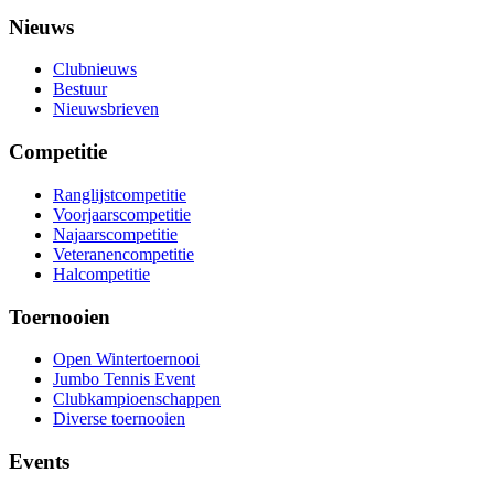
Nieuws
Clubnieuws
Bestuur
Nieuwsbrieven
Competitie
Ranglijstcompetitie
Voorjaarscompetitie
Najaarscompetitie
Veteranencompetitie
Halcompetitie
Toernooien
Open Wintertoernooi
Jumbo Tennis Event
Clubkampioenschappen
Diverse toernooien
Events