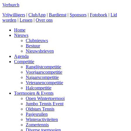
Verburch
Vrijwilligers
|
ClubApp
|
Bardienst
|
Sponsors
|
Fotoboek
|
Lid
worden
|
Lessen
|
Over ons
Home
Nieuws
Clubnieuws
Bestuur
Nieuwsbrieven
Agenda
Competitie
Ranglijstcompetitie
Voorjaarscompetitie
Najaarscompetitie
Veteranencompetitie
Halcompetitie
Toernooien & Events
Open Wintertoernooi
Jumbo Tennis Event
Oldstars Tennis
Pasjesruilen
Winteractiviteiten
Zomertennis
Diverse toernooien